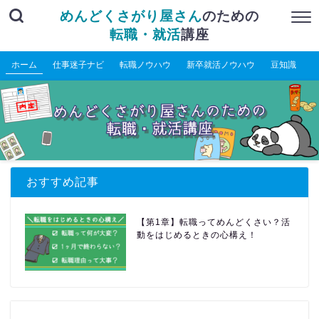
めんどくさがり屋さん
のための
転職・就活
講座
ホーム
仕事迷子ナビ
転職ノウハウ
新卒就活ノウハウ
豆知識
おすすめ記事
【第1章】転職ってめんどくさい？活
動をはじめるときの心構え！